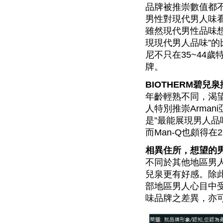
品牌被推崇數值都
男性對現代男人味
雖然現代男性品味想
現現代男人品味”的
尼不只在35~44
牌。
BIOTHERM碧兒
年齡輕熟不同，渴
人特別推崇Arman
是”最能展現男人品
而Man-Q也頗得在
相異住所，想望的
不同於其他地區男人那
兒泉更有好感。除此
部地區男人心目中
味品牌之差異，亦