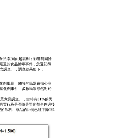
食品添加物:起雲劑；影響範圍除
嚴重的食品摻毒事件，您還記得
生活觀念調查」，調查結果如下：
化劑風暴，69%的民眾會擔心商
次塑化劑事件，多數民眾顯然對於
件民眾意見調查」，當時有31%的民
購買行為是否隨著塑化劑事件過後
製的飲料、茶品的比例已經下降到1