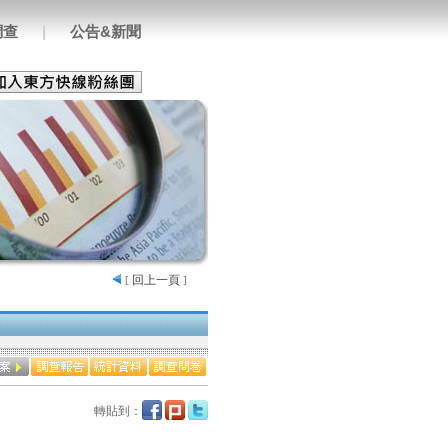
調查
|
公告&新聞
回上一頁
[
]
轉貼到：