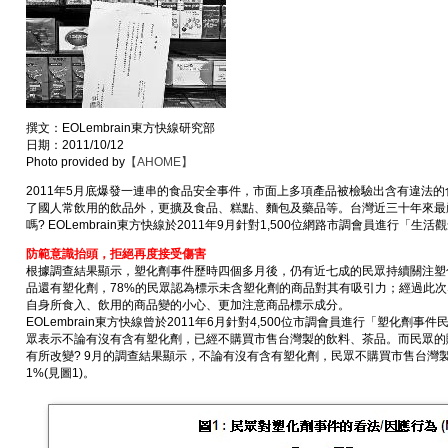
撰文：EOLembrain東方快線研究部
日期：2011/10/12
Photo provided by
【AHOME】
2011年5月底爆發一連串的食品安全事件，市面上多項產品被檢驗出含有違法的
了國人常飲用的飲品外，更擴及食品、糕點、麵包及藥品等。台灣近三十年來最
嗎? EOLembrain東方快線於2011年9月針對1,500位網路市調會員進行「
防範意識抬頭，拒絕再度接受傷害
根據調查結果顯示，塑化劑事件歷時四個多月後，仍有近七成的民眾持續關注塑
品還有塑化劑，78%的民眾認為標示未含塑化劑的商品對其有吸引力；經過此
自身所食入、飲用的商品變的小心、更加注意商品標示成分。
EOLembrain東方快線曾於2011年6月針對4,500位市調會員進行「塑化劑事
眾表示不論有沒有含有塑化劑，已經不購買市售台灣製的飲料、茶品。而民眾的
有所改變? 9月的調查結果顯示，不論有沒有含有塑化劑，民眾不購買市售台灣
1%(見圖1)。