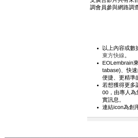
支廣告影片共有來
調會員參與網路調
以上內容或數
東方快線
。
EOLembra
tabase)
便捷、更精準
若想獲得更多調查
00，由專人
實訊息。
連結icon為創用