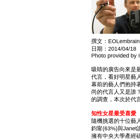
撰文：EOLembra
日期：2014/04/18
Photo provided by
吸睛的廣告向來是
代言，看好明星藝
幕前的藝人們抱持
尚的代言人又是誰？
的調查，本次於代
知性女星最受喜愛
隨機挑選的十位藝
鈞甯(63%)與Ja
擁有中央大學產經