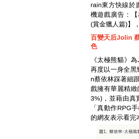
rain東方快
機遊戲廣告：【林
(賞金獵人篇)】
百變天后Joli
色
《太極熊貓》為Jo
再度以一身全黑勁
n蔡依林踩著細
戲擁有華麗精緻
3%)，並藉由
「真動作RPG手
的網友表示看完本