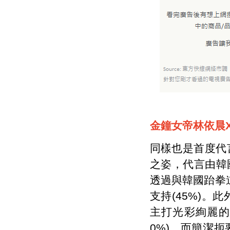
金鐘女帝林依晨X
同樣也是首度代
之姿，代言由韓國
透過與韓國跆拳道
支持(45%)
主打光彩絢麗的
0%)，而簡潔