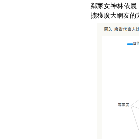
鄰家女神林依晨
擄獲廣大網友的