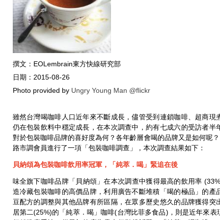
撰文：EOLembrain東方快線研究部
日期：2015-08-26
Photo provided by
Ungry Young Man @flickr
雖然台灣喝咖啡人口近年來不斷成長，儘管受到連鎖咖啡、超商現
仍在包裝飲料中穩定成長，在本次調查中，約有七成六的受訪者半
對於包裝咖啡品牌的喜好度為何？各年齡層會喝的品牌又是如何呢？EOL
路市調會員進行了一項「包裝咖啡調查」，本次調查結果如下：
貝納頌為包裝咖啡飲用率冠軍，「純萃．喝」緊追在後
味全旗下咖啡品牌「貝納頌」在本次調查中獲得最高的飲用率 (33
造冷藏包裝咖啡的高價品牌，利用廣告不斷堆積「喝的極品」的產
豆配方的調整與其他品牌有所區隔，在眾多歷史悠久的品牌獲得突
居第二(25%)的「純萃．喝」咖啡(台灣比菲多食品)，則是近年來