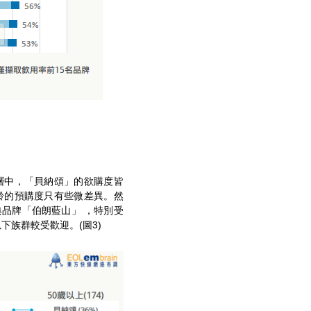
層中，「貝納頌」的欲購度皆
齡的預購度只有些微差異。然
品牌「伯朗藍山」 ，特別受
下族群較受歡迎。(圖3)