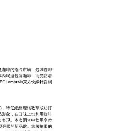
煮咖啡的搶占市場，包裝咖啡
年內喝過包裝咖啡，而受訪者
embrain東方快線針對網
%)，時任總經理張教華成功打
品形象，在口味上也利用咖啡
出表現。本次調查中飲用率位
表現亮眼的新品牌。靠著搶眼的