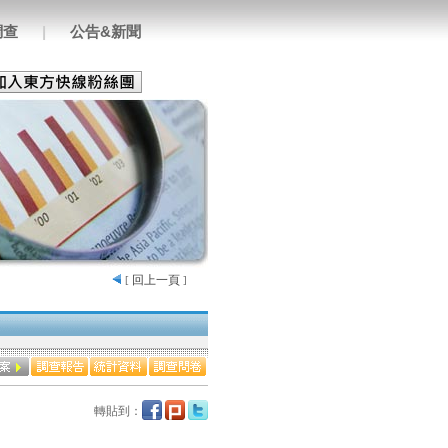
調查
|
公告&新聞
回上一頁
[
]
轉貼到：