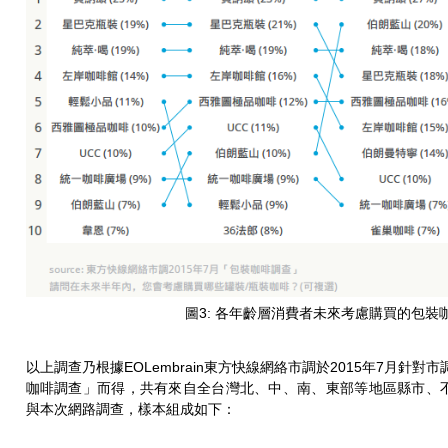
圖3: 各年齡層消費者未來考慮購買的包裝
以上調查乃根據EOLembrain東方快線網絡市調於2015年7月針對市調
咖啡調查」而得，共有來自全台灣北、中、南、東部等地區縣市、
與本次網路調查，樣本組成如下：