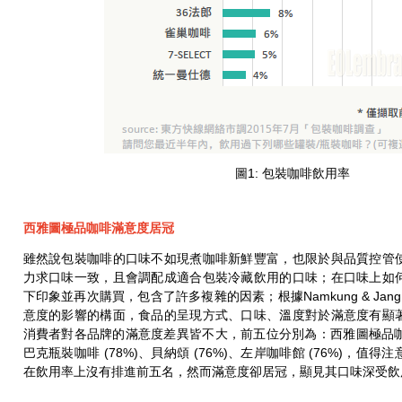
圖1: 包裝咖啡飲用率
西雅圖極品咖啡滿意度居冠
雖然說包裝咖啡的口味不如現煮咖啡新鮮豐富，也限於與品質控管
力求口味一致，且會調配成適合包裝冷藏飲用的口味；在口味上如
下印象並再次購買，包含了許多複雜的因素；根據Namkung & Jang 
意度的影響的構面，食品的呈現方式、口味、溫度對於滿意度有顯
消費者對各品牌的滿意度差異皆不大，前五位分別為：西雅圖極品咖啡 (8
巴克瓶裝咖啡 (78%)、貝納頌 (76%)、左岸咖啡館 (76%)，
在飲用率上沒有排進前五名，然而滿意度卻居冠，顯見其口味深受飲用