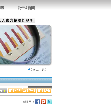
調查
|
公告&新聞
回上一頁
[
]
轉貼到：