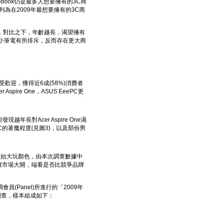
ebook仍是最多人想要擁有的3C商
它列為在2009年最想要擁有的3C商
下滑，對比之下，年齡越長，渴望擁有
輕小筆電有所排斥，反而存在更大商
最受歡迎，獲得近6成(58%)消費者
ire One，ASUS EeePC更
現越年長對Acer Aspire One渴
C的著魔程度(見圖3)，以及部份男
更開始大玩顏色，由本次調查數據中
想讓市場大開，端看是否比競爭品牌
員(Panel)所進行的「2009年
調查，樣本組成如下：