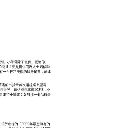
的熱潮。小筆電除了低價、更迷你、
的問世主要是提供商務人士因移動
有一台輕巧美觀的隨身祕書，就連
出，筆電的出貨量首次超越桌上型電
成長最強，預估成長率達103%，小
者渴望小筆電？又對那一個品牌最
查方式所進行的「2009年最想擁有的