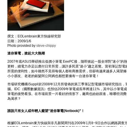
撰文：EOLembrain東方快線研究部
日期：2009/1/6
Photo provided by
steve-chippy
迷你筆電，掀起大大熱潮
2007年底ASUS華碩推出低價小筆電 EeePC後，隨即掀起一股全球對”迷小”
更輕，續電力亦足以應付日常所需，讓許多民眾”迷小”趨之若鶩。當初筆記型電
所需的便利性，如今雖然不見得每個人都有商務需求，但卻有越來越多人渴望擁
小小朋友、老老的銀髮阿公阿媽也都想要擁有一台迷你筆電！
市場研究機構iSuppli於2008年12月所發佈的第三季筆記型電腦市場研究指
腦。IDC（國際數據資訊）也預估2009年筆電成長率將達11%，其中以小筆電
筆電的後勢看漲。在市場前景一片看好的情形下，廠商也紛紛跟進，唯哪些消費
為渴求？
誰說只有女人或年輕人癡望”迷你筆電(Netbook)”！
根據EOLembrain東方快線與非凡新聞周刊在2009年1月8~9日合作以網路調