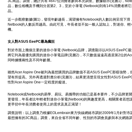
3C商品」調查，總計共有 4647位消費者參與本次調查。數據顯示(見圖1)，Not
品，數位相機及手機則分居第2、3，至於小筆電 (Netbook)則有14%消費者將
品。
近一步觀察數據(圖1)，發現年齡越長，渴望擁有Notebook的人數比例呈現
Netbook的人數反而越高。由此可見，年長者並不如一般人認知上，對迷你、
機。
女人對ASUS EeePC最為瘋狂
對於市面上幾個主要的迷你小筆電 (Netbook)品牌，調查顯示以ASUS EeePC
將它列為最優先購買的迷你小筆電品牌(見圖2)，不只數值遠遠高過居第2位的Acer Asp
同時擄獲兩性及不同年齡層。
雖然Acer Aspire One被列為最想購買的品牌數值不若ASUS EeePC那樣強勢，但發
望有所提高。另外再透過對應分析(見圖3)，結果更清楚呈現女性對ASUS EeeP
性對Acer Aspire One一定程度的癡迷。
Notebook或Netbook的易學、易玩、易攜帶的功能已是基本要件，不少品牌
更發現，年長者比年輕者對迷你小筆電(Netbook)的興趣度更高，相關業者若
更早切中年長消費者使用上的需求及真正渴望！
調查說明：以上調查乃根據EOLembrain東方快線網絡市調於2009年1月針對市調會
最想擁有的3C商品」調查，來自全省不同年齡、性別的市調會員參與本次網路